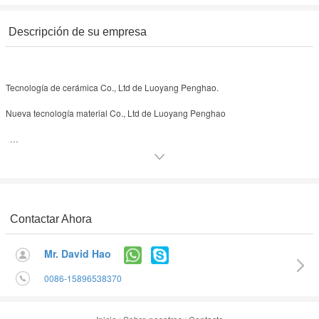
Descripción de su empresa
Tecnología de cerámica Co., Ltd de Luoyang Penghao.
Nueva tecnología material Co., Ltd de Luoyang Penghao
Proveedor profesional del laboratorio dental usando productos en China,
exportered nuestro laboratorio dental
Contactar Ahora
productos a más de 40 países.
Mr. David Hao
¡Cuente con nuestra cooperación!
0086-15896538370