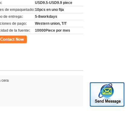
o:
USD9.5-USD9.9 piece
les de empaquetado:
10pcs en uno fija
o de entrega:
5-8workdays
ciones de pago:
Western union, T/T
idad de la fuente:
10000Piece por mes
cto
a cera