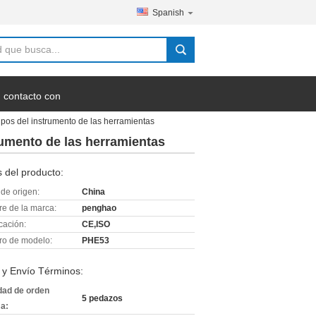
Spanish
 contacto con
uipos del instrumento de las herramientas
trumento de las herramientas
 del producto:
de origen:
China
e de la marca:
penghao
icación:
CE,ISO
o de modelo:
PHE53
 y Envío Términos:
dad de orden
5 pedazos
a: