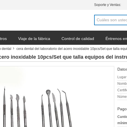
Soporte y Ventas:
tros
Viaje de la fábrica
Control de calidad
Éntrenos en
o dental
cera dental del laboratorio del acero inoxidable 10pcs/Set que talla eq
a cotización
acero inoxidable 10pcs/Set que talla equipos del ins
Datos
Lugar 
Nombr
Certif
Númer
Pago
Canti
mínim