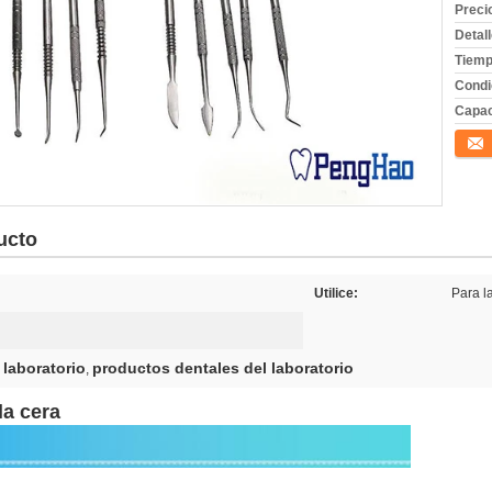
Preci
Detal
Tiemp
Condi
Capac
Conta
ucto
Utilice:
Para l
 laboratorio
productos dentales del laboratorio
,
la cera