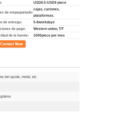
o:
USD8.5-USD9 piece
cajas, cartones,
les de empaquetado:
plataformas.
o de entrega:
5-8workdays
ciones de pago:
Western union, T/T
idad de la fuente:
1000piece por mes
cto
 del ajuste, metal, etc
ngsteno