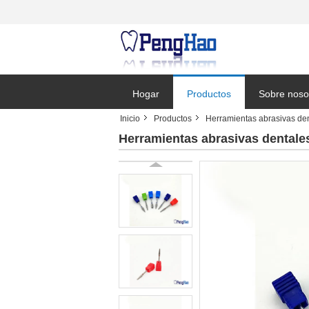
Hogar
Productos
Sobre noso
Inicio
Productos
Herramientas abrasivas de
Solicitar un
Herramientas abrasivas dentales