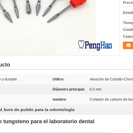
Preci
Detal
Tiemp
Condi
Capac
Conta
ucto
 y durable
Utilice:
Aleación de Cobalto-Chrome
Diámetro principal:
6.0 mm
nombre:
Cortador de carburo de tu
l
burs de pulido para la odontología
,
e tungsteno para el laboratorio dental