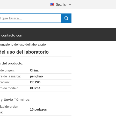
Spanish
 contacto con
tungsteno del uso del laboratorio
el uso del laboratorio
 del producto:
de origen:
China
e de la marca:
penghao
icación:
CE,ISO
o de modelo:
PHR04
 y Envío Términos:
dad de orden
10 pedazos
a: