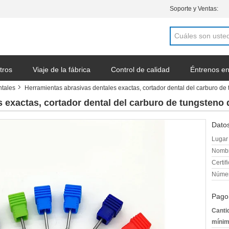
Soporte y Ventas:
tros
Viaje de la fábrica
Control de calidad
Éntrenos en
ntales
Herramientas abrasivas dentales exactas, cortador dental del carburo de 
a cotización
 exactas, cortador dental del carburo de tungsteno d
Datos
Lugar 
Nombr
Certif
Númer
Pago
Canti
mínim