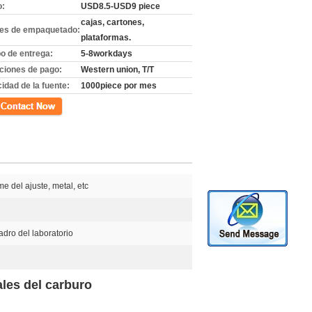
o:
USD8.5-USD9 piece
cajas, cartones,
les de empaquetado:
plataformas.
o de entrega:
5-8workdays
ciones de pago:
Western union, T/T
idad de la fuente:
1000piece por mes
cto
 del ajuste, metal, etc
adro del laboratorio
ales del carburo