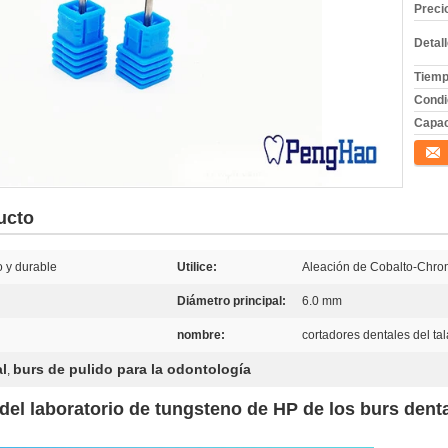
Preci
Detal
Tiemp
Condi
Capac
Conta
ucto
 y durable
Utilice:
Aleación de Cobalto-Chrome
Diámetro principal:
6.0 mm
nombre:
cortadores dentales del tal
l
burs de pulido para la odontología
,
 del laboratorio de tungsteno de HP de los burs dent