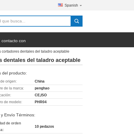
Spanish
 contacto con
 cortadores dentales del taladro aceptable
 dentales del taladro aceptable
 del producto:
de origen:
China
e de la marca:
penghao
icación:
CE,ISO
o de modelo:
PHR04
 y Envío Términos:
dad de orden
10 pedazos
a: