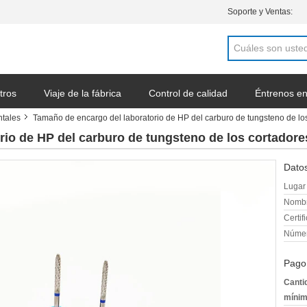
Soporte y Ventas:
tros
Viaje de la fábrica
Control de calidad
Éntrenos en
ntales
Tamaño de encargo del laboratorio de HP del carburo de tungsteno de los
a cotización
io de HP del carburo de tungsteno de los cortadores
Datos
Lugar 
Nombr
Certif
Númer
Pago
Canti
mínim