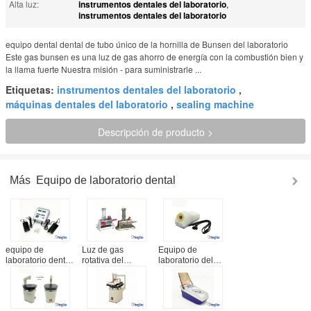
Alta luz:
instrumentos dentales del laboratorio
,
instrumentos dentales del laboratorio
equipo dental dental de tubo único de la hornilla de Bunsen del laboratorio
Este gas bunsen es una luz de gas ahorro de energía con la combustión bien y
la llama fuerte Nuestra misión - para suministrarle ...
Etiquetas:
instrumentos dentales del laboratorio
,
máquinas dentales del laboratorio
,
sealing machine
Descripción de producto >
Más
Equipo de laboratorio dental
equipo de
Luz de gas
Equipo de
laboratorio dental
rotativa del
laboratorio del
50W/servicio
laboratorio dental
estándar
eléctrico del OEM
con las tomas de
europeo/dental
del cuchillo de la
aire y la altura
dentales ninguna
cera disponible
ajustables de la
llama 130W