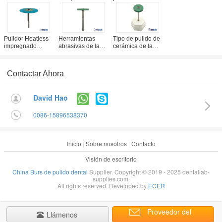
circona equipa la
cerámica del
CE ISO de la
amoladora de
tamaño de
oficina del
cerámica/Burs de
22x4.0m m del
diamante de la
la circona de los
diamante que
circona de la
abrasivos del
muele la oficina
rueda de las
Pulidor Heatless
Herramientas
Tipo de pulido de
diamante
herramientas de
impregnado
abrasivas de la
cerámica de la
la dureza fuerte
diamante del
circona dental del
amoladora
caucho sintético
diamante/amoladora
22*4.0m m de
de la rueda de la
de pulido de
Turbo de la
Contactar Ahora
caña de HP sin la
cerámica de
circona dental a
refrigeración por
Turbo de la
prueba de calor
agua
circona
del diamante
David Hao
0086-15896538370
Inicio
|
Sobre nosotros
|
Contacto
Visión de escritorio
China Burs de pulido dental
Supplier. Copyright © 2019 - 2025 dentallab-
supplies.com.
All rights reserved. Developed by
ECER
Proveedor del
Llámenos