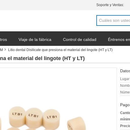
Soporte y Ventas:
tros
Viaje de la fábrica
Control de calidad
Éntrenos en
AM
Litio dental Disilicate que presiona el material del lingote (HT y LT)
a cotización
na el material del lingote (HT y LT)
Datos
Lugar 
Nombr
Númer
Pago
Canti
mínim
Preci