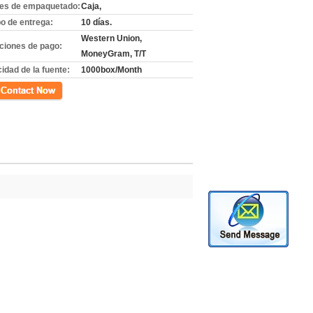
les de empaquetado:
Caja,
o de entrega:
10 días.
Western Union,
ciones de pago:
MoneyGram, T/T
idad de la fuente:
1000box/Month
cto