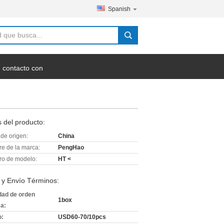
Spanish
 contacto con
 del producto:
de origen:
China
e de la marca:
PengHao
o de modelo:
HT <
 y Envío Términos:
dad de orden
1box
a:
o:
USD60-70/10pcs