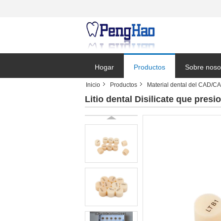
Hogar
Productos
Sobre noso
Inicio
Productos
Material dental del CAD/C
Solicitar un
Litio dental Disilicate que presio