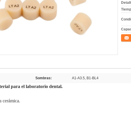
Detal
Tiemp
Condi
Capac
Conta
Sombras:
A1-A3.5, B1-BL4
terial para el laboratorio dental.
la cerámica.